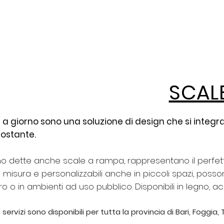
ome
Scale e Accessori
Ringhiere e Balaustre
Sopp
SCAL
e a giorno sono una soluzione di design che si inte
costante.
no dette anche scale a rampa, rappresentano il perfe
su misura e personalizzabili anche in piccoli spazi, pos
o o in ambienti ad uso pubblico. Disponibili in legno, ac
e servizi sono disponibili per tutta la provincia di Bari, Foggia,