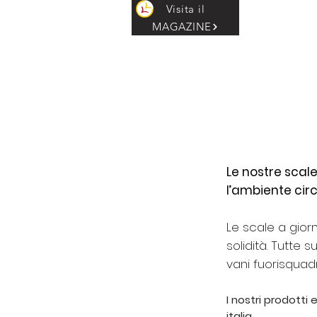
Visita il
MAGAZINE
H
Le nostre scal
l’ambiente cir
Le scale a gior
solidità. Tutte 
vani fuorisquadr
I nostri prodotti 
italia.