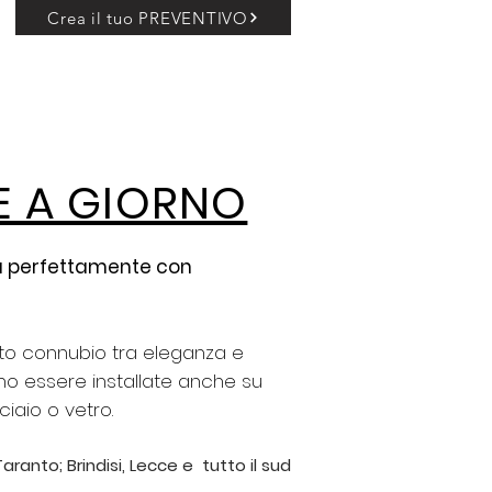
Crea il tuo PREVENTIVO
alchi
Catalogo
Contatti
E A GIORNO
gra perfettamente con
tto connubio tra eleganza e
sono essere installate anche su
ciaio o vetro.
 Taranto; Brindisi, Lecce e tutto il sud